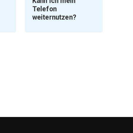
Kann ich mein
?
Telefon
weiternutzen?