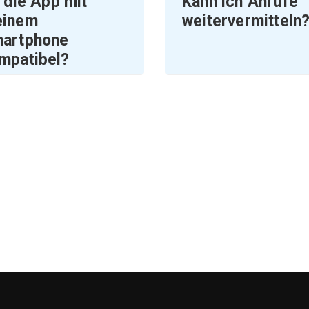
t die App mit
Kann ich Anrufe
inem
weitervermitteln
artphone
mpatibel?