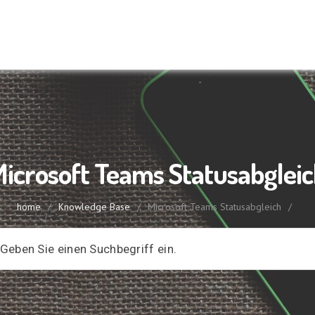
icrosoft Teams Statusabglei
home
/
Knowledge Base
/
Microsoft Teams Statusabgleich
/