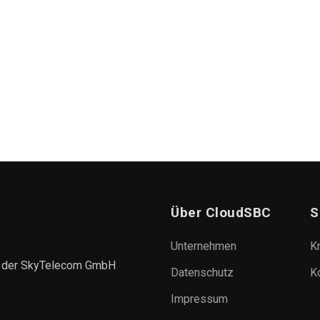
Über CloudSBC
S
Unternehmen
K
e der SkyTelecom GmbH
Datenschutz
K
Impressum