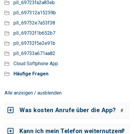
pll_69723fa2a83eb
pll_697312a15259b
pll_69732e7a53f38
pll_69732f1b652b7
pll_69732f5e2e91b
pll_69733a671aa82
Cloud Softphone App
Häufige Fragen
Alle anzeigen / ausblenden
Was kosten Anrufe über die App?
#
Kann ich mein Telefon weiternutzen?
#