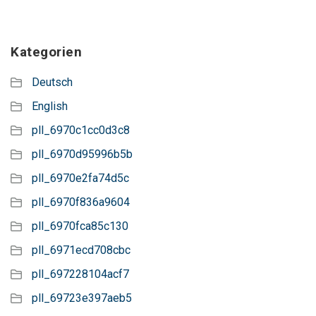
Kategorien
Deutsch
English
pll_6970c1cc0d3c8
pll_6970d95996b5b
pll_6970e2fa74d5c
pll_6970f836a9604
pll_6970fca85c130
pll_6971ecd708cbc
pll_697228104acf7
pll_69723e397aeb5